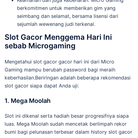
Keamanan dan juga Kebenaran: Micro Gaming
berkomitmen untuk memberikan gim yang
seimbang dan selamat, bersama lisensi dari
sejumlah wewenang judi terkenal.
Slot Gacor Menggema Hari Ini
sebab Microgaming
Mengetahui slot gacor gacor hari ini dari Micro
Gaming mampu berubah password bagi meraih
keberhasilan.Beriringan adalah beberapa rekomendasi
slot gacor siapa dapat Anda uji:
1. Mega Moolah
Slot ini dikenal serta hadiah besar progresifnya siapa
luas. Mega Moolah sudah mencetak berlimpah rekor
bumi bagi pelunasan terbesar dalam history slot gacor