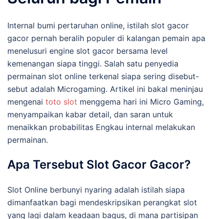
Internal bumi pertaruhan online, istilah slot gacor
gacor pernah beralih populer di kalangan pemain apa
menelusuri engine slot gacor bersama level
kemenangan siapa tinggi. Salah satu penyedia
permainan slot online terkenal siapa sering disebut-
sebut adalah Microgaming. Artikel ini bakal meninjau
mengenai
toto slot
menggema hari ini Micro Gaming,
menyampaikan kabar detail, dan saran untuk
menaikkan probabilitas Engkau internal melakukan
permainan.
Apa Tersebut Slot Gacor Gacor?
Slot Online berbunyi nyaring adalah istilah siapa
dimanfaatkan bagi mendeskripsikan perangkat slot
yang lagi dalam keadaan bagus, di mana partisipan