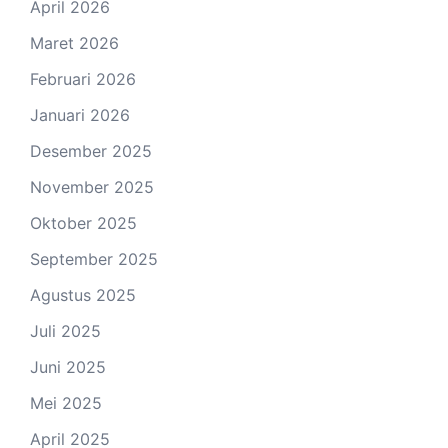
April 2026
Maret 2026
Februari 2026
Januari 2026
Desember 2025
November 2025
Oktober 2025
September 2025
Agustus 2025
Juli 2025
Juni 2025
Mei 2025
April 2025