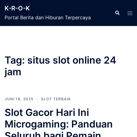
Langsung
K-R-O-K
ke
Cari
Men
Portal Berita dan Hiburan Terpercaya
isi
tog
Tag:
situs slot online 24
jam
JUNI 18, 2025
SLOT TERBAIK
Slot Gacor Hari Ini
Microgaming: Panduan
Seluruh bagi Pemain