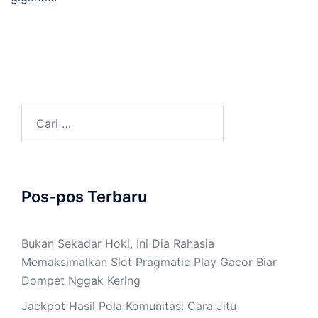
Cari
untuk:
Pos-pos Terbaru
Bukan Sekadar Hoki, Ini Dia Rahasia
Memaksimalkan Slot Pragmatic Play Gacor Biar
Dompet Nggak Kering
Jackpot Hasil Pola Komunitas: Cara Jitu