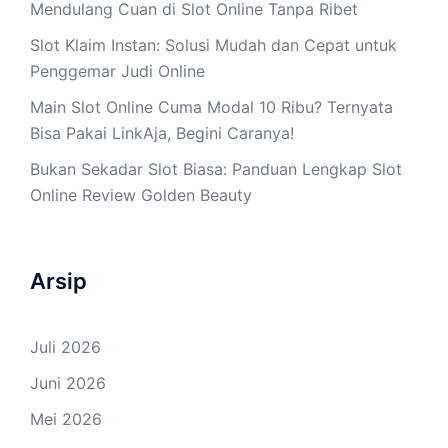
Mendulang Cuan di Slot Online Tanpa Ribet
Slot Klaim Instan: Solusi Mudah dan Cepat untuk
Penggemar Judi Online
Main Slot Online Cuma Modal 10 Ribu? Ternyata
Bisa Pakai LinkAja, Begini Caranya!
Bukan Sekadar Slot Biasa: Panduan Lengkap Slot
Online Review Golden Beauty
Arsip
Juli 2026
Juni 2026
Mei 2026