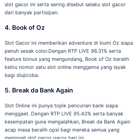
slot gacor ini serta sering disebut selaku slot gacor
dari banyak partisipan.
4. Book of Oz
Slot Gacor ini memberikan adventure di bumi Oz siapa
penuh sesak color.Dengan RTP LIVE 96.31% serta
feature bonus yang mengundang, Book of Oz beralih
keliru nomor satu slot online menggema yang layak
bagi diujicoba.
5. Break da Bank Again
Slot Online ini punya topik pencurian bank siapa
menggaet. Dengan RTP LIVE 95.43% serta banyak
kesempatan guna mengalahkan, Break da Bank Again
acap masa beralih opsi bagi mereka semua yang
menggali slot gacor gacor hari ini.