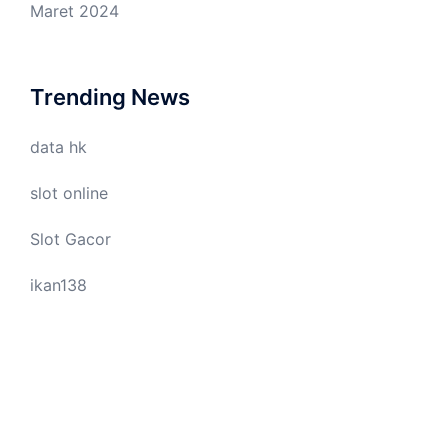
Maret 2024
Trending News
data hk
slot online
Slot Gacor
ikan138