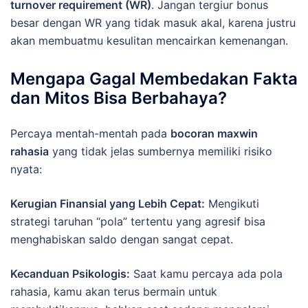
turnover requirement (WR)
. Jangan tergiur bonus
besar dengan WR yang tidak masuk akal, karena justru
akan membuatmu kesulitan mencairkan kemenangan.
Mengapa Gagal Membedakan Fakta
dan Mitos Bisa Berbahaya?
Percaya mentah-mentah pada
bocoran maxwin
rahasia
yang tidak jelas sumbernya memiliki risiko
nyata:
Kerugian Finansial yang Lebih Cepat:
Mengikuti
strategi taruhan “pola” tertentu yang agresif bisa
menghabiskan saldo dengan sangat cepat.
Kecanduan Psikologis:
Saat kamu percaya ada pola
rahasia, kamu akan terus bermain untuk