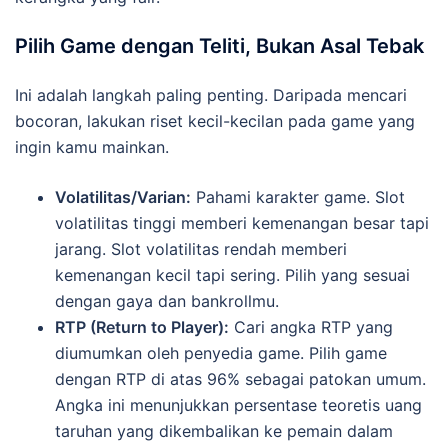
Pilih Game dengan Teliti, Bukan Asal Tebak
Ini adalah langkah paling penting. Daripada mencari
bocoran, lakukan riset kecil-kecilan pada game yang
ingin kamu mainkan.
Volatilitas/Varian:
Pahami karakter game. Slot
volatilitas tinggi memberi kemenangan besar tapi
jarang. Slot volatilitas rendah memberi
kemenangan kecil tapi sering. Pilih yang sesuai
dengan gaya dan bankrollmu.
RTP (Return to Player):
Cari angka RTP yang
diumumkan oleh penyedia game. Pilih game
dengan RTP di atas 96% sebagai patokan umum.
Angka ini menunjukkan persentase teoretis uang
taruhan yang dikembalikan ke pemain dalam