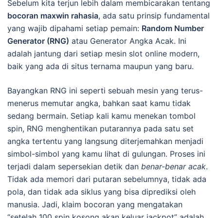
Sebelum kita terjun lebih dalam membicarakan tentang
bocoran maxwin rahasia
, ada satu prinsip fundamental
yang wajib dipahami setiap pemain:
Random Number
Generator (RNG)
atau Generator Angka Acak. Ini
adalah jantung dari setiap mesin slot online modern,
baik yang ada di situs ternama maupun yang baru.
Bayangkan RNG ini seperti sebuah mesin yang terus-
menerus memutar angka, bahkan saat kamu tidak
sedang bermain. Setiap kali kamu menekan tombol
spin, RNG menghentikan putarannya pada satu set
angka tertentu yang langsung diterjemahkan menjadi
simbol-simbol yang kamu lihat di gulungan. Proses ini
terjadi dalam sepersekian detik dan
benar-benar acak
.
Tidak ada memori dari putaran sebelumnya, tidak ada
pola, dan tidak ada siklus yang bisa diprediksi oleh
manusia. Jadi, klaim bocoran yang mengatakan
“setelah 100 spin kosong akan keluar jackpot” adalah