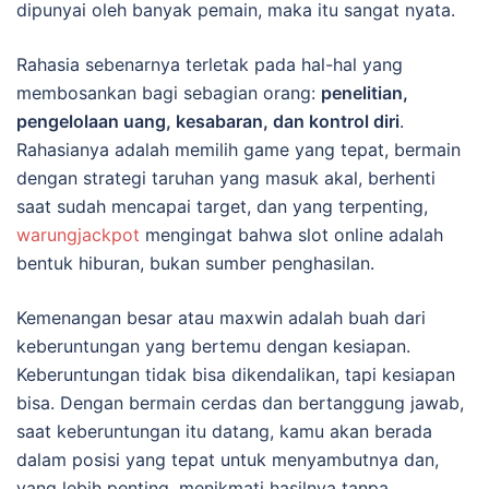
dipunyai oleh banyak pemain, maka itu sangat nyata.
Rahasia sebenarnya terletak pada hal-hal yang
membosankan bagi sebagian orang:
penelitian,
pengelolaan uang, kesabaran, dan kontrol diri
.
Rahasianya adalah memilih game yang tepat, bermain
dengan strategi taruhan yang masuk akal, berhenti
saat sudah mencapai target, dan yang terpenting,
warungjackpot
mengingat bahwa slot online adalah
bentuk hiburan, bukan sumber penghasilan.
Kemenangan besar atau maxwin adalah buah dari
keberuntungan yang bertemu dengan kesiapan.
Keberuntungan tidak bisa dikendalikan, tapi kesiapan
bisa. Dengan bermain cerdas dan bertanggung jawab,
saat keberuntungan itu datang, kamu akan berada
dalam posisi yang tepat untuk menyambutnya dan,
yang lebih penting, menikmati hasilnya tanpa