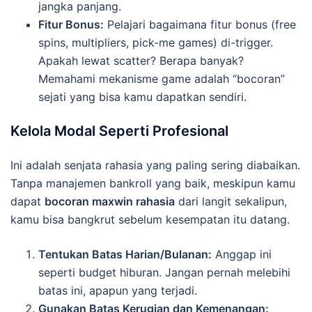
jangka panjang.
Fitur Bonus:
Pelajari bagaimana fitur bonus (free
spins, multipliers, pick-me games) di-trigger.
Apakah lewat scatter? Berapa banyak?
Memahami mekanisme game adalah “bocoran”
sejati yang bisa kamu dapatkan sendiri.
Kelola Modal Seperti Profesional
Ini adalah senjata rahasia yang paling sering diabaikan.
Tanpa manajemen bankroll yang baik, meskipun kamu
dapat
bocoran maxwin rahasia
dari langit sekalipun,
kamu bisa bangkrut sebelum kesempatan itu datang.
Tentukan Batas Harian/Bulanan:
Anggap ini
seperti budget hiburan. Jangan pernah melebihi
batas ini, apapun yang terjadi.
Gunakan Batas Kerugian dan Kemenangan: