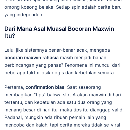
omong kosong belaka. Setiap spin adalah cerita baru
yang independen.
Dari Mana Asal Muasal Bocoran Maxwin
Itu?
Lalu, jika sistemnya benar-benar acak, mengapa
bocoran maxwin rahasia
masih menjadi bahan
perbincangan yang panas? Fenomena ini muncul dari
beberapa faktor psikologis dan kebetulan semata.
Pertama,
confirmation bias
. Saat seseorang
membagikan “tips” bahwa slot A akan maxwin di hari
tertentu, dan kebetulan ada satu dua orang yang
menang besar di hari itu, maka tips itu dianggap valid.
Padahal, mungkin ada ribuan pemain lain yang
mencoba dan kalah, tapi cerita mereka tidak se-viral